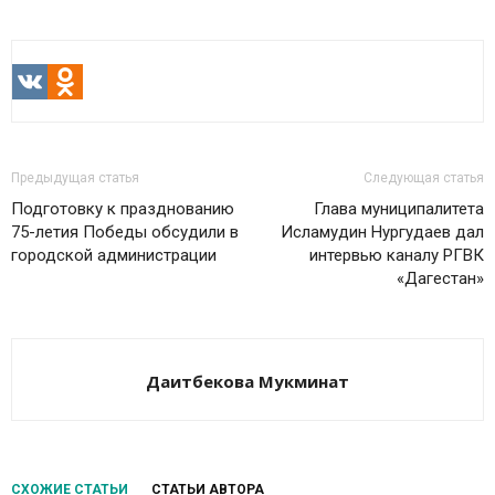
VK
Odnoklassniki
Предыдущая статья
Следующая статья
Подготовку к празднованию
Глава муниципалитета
75-летия Победы обсудили в
Исламудин Нургудаев дал
городской администрации
интервью каналу РГВК
«Дагестан»
Даитбекова Мукминат
СХОЖИЕ СТАТЬИ
СТАТЬИ АВТОРА