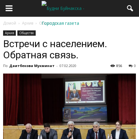
Домой
Архив
Общество
Архив
Общество
Встречи с населением.
Обратная связь.
По
Даитбекова Мукминат
-
07.02.2020
856
0