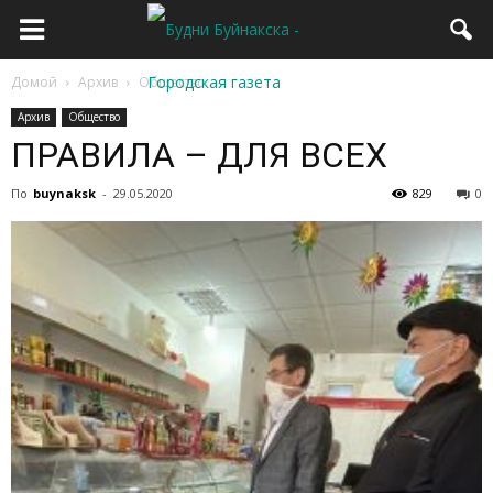
Домой
Архив
Общество
Архив
Общество
ПРАВИЛА – ДЛЯ ВСЕХ
По
buynaksk
-
29.05.2020
829
0