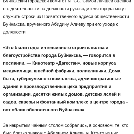
Буйнакский городской комитет КПСС. Самой лучшей оценкой
его деятельности на должности руководителя города могут
служить строки из Приветственного адреса общественности
Буйнакска, врученного Абидину Алиеву при его уходе с
должности.
«Это были годы интенсивного строительства и
благоустройства города Буйнакска, — говорится в
послании. — Кинотеатр «Дагестан», новые корпуса
медучилища, швейной фабрики, поликлиники, Дома
быта, туберкулезного комплекса, административные
здания и производственные цеха предприятия и
организации, десятки жилых домов, детских яслей и
садов, скверы и фонтанный комплекс в центре города –
вот облик обновленного Буйнакска».
За накрытым чайным столом собрались, в основном, те, кто
был близко знаком с Абидином Алиевым. Кто-то из них