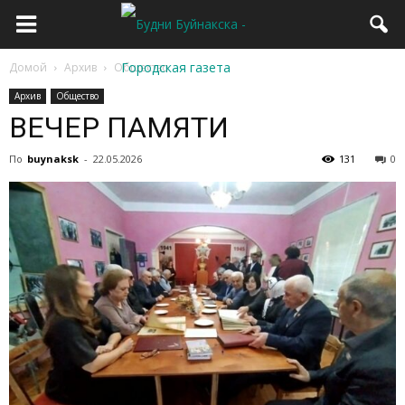
Домой
Архив
Общество
Архив
Общество
ВЕЧЕР ПАМЯТИ
По
buynaksk
-
22.05.2026
131
0