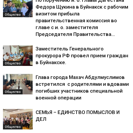
По поручению и. о. Главы Дагестана
Федора Щукина в Буйнакск с рабочим
визитом прибыла
Общество
правительственная комиссия во
главе с и. о. заместителя
Председателя Правительства...
Заместитель Генерального
прокурора РФ провел прием граждан
в Буйнакске.
Общество
Глава города Махач Абдулмуслимов
встретился с родителями и вдовами
погибших участников специальной
Общество
военной операции
СЕМЬЯ – ЕДИНСТВО ПОМЫСЛОВ И
ДЕЛ
Общество