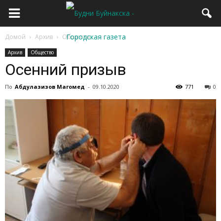
Домой
Архив
Общество
Архив
Общество
Осенний призыв
По
Абдулазизов Магомед
-
09.10.2020
771
0