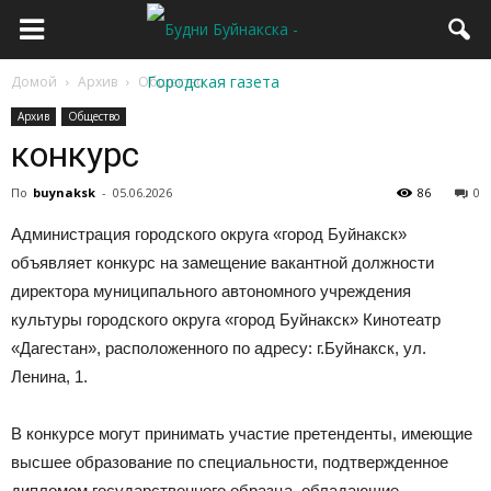
Домой
Архив
Общество
Архив
Общество
конкурс
По
buynaksk
-
05.06.2026
86
0
Администрация городского округа «город Буйнакск»
объявляет конкурс на замещение вакантной должности
директора муниципального автономного учреждения
культуры городского округа «город Буйнакск» Кинотеатр
«Дагестан», расположенного по адресу: г.Буйнакск, ул.
Ленина, 1.
В конкурсе могут принимать участие претенденты, имеющие
высшее образование по специальности, подтвержденное
дипломом государственного образца, обладающие