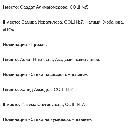
I
место:
Саадат Алимагомедова, СОШ №5.
II
место:
Самира Исрапилова, СОШ №7, Фатима Курбанова,
«ЦО».
Номинация «Проза»:
I
место:
Асият Ильясова, Академический лицей.
Номинация «Стихи на аварском языке»:
I
место:
Халид Ахмедов, СОШ №2.
II
место:
Фатима Сайгинурова, СОШ №7.
Номинация «Стихи на кумыкском языке»: