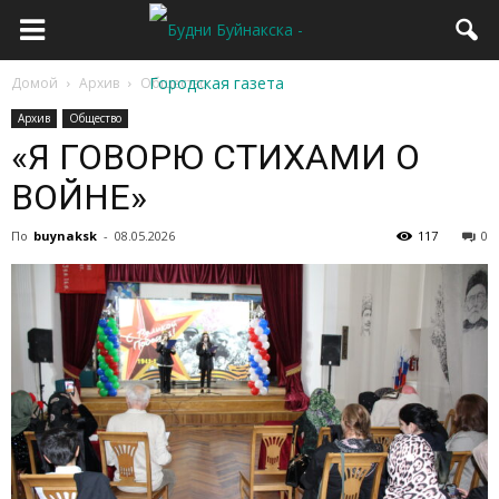
Домой
Архив
Общество
Архив
Общество
«Я ГОВОРЮ СТИХАМИ О
ВОЙНЕ»
По
buynaksk
-
08.05.2026
117
0