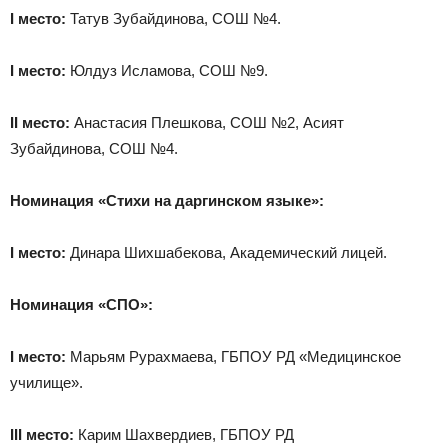
I
место:
Татув Зубайдинова, СОШ №4.
I
место:
Юлдуз Исламова, СОШ №9.
II
место:
Анастасия Плешкова, СОШ №2, Асият
Зубайдинова, СОШ №4.
Номинация «Стихи на даргинском языке»:
I
место:
Динара Шихшабекова, Академический лицей.
Номинация «СПО»:
I
место:
Марьям Рурахмаева, ГБПОУ РД «Медицинское
училище».
III
место:
Карим Шахвердиев, ГБПОУ РД