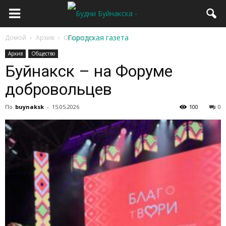
Домой
Архив
Общество
Архив
Общество
Буйнакск – на Форуме
добровольцев
По
buynaksk
-
15.05.2026
100
0