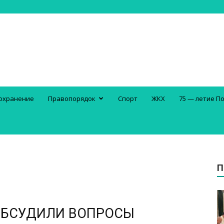
охранение
Правопорядок
Спорт
ЖКХ
75 — летие П
П
ОБСУДИЛИ ВОПРОСЫ