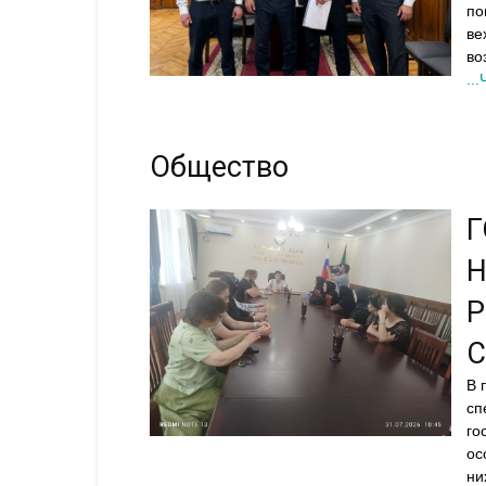
по
ве
во
..
Общество
Г
Н
В 
сп
го
ос
ни