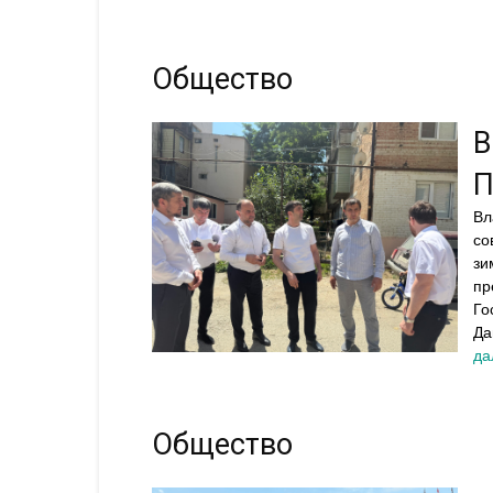
Общество
В
П
Вл
со
зи
пр
Го
Да
да
Общество